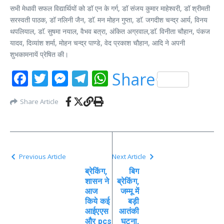
सभी मेधावी सफल विद्यार्थियों को डॉ एन के गर्ग, डॉ संजय कुमार माहेश्वरी, डॉ श्रीमती
सरस्वती पाठक, डॉ नलिनी जैन, डाॅ. मन मोहन गुप्ता, डाॅ. जगदीश चन्द्र आर्य, विनय
थपलियाल, डाॅ. सुषमा नयाल, वैभव बत्रा, अंकित अग्रवाल,डाॅ. विनीता चौहान, पंकज
यादव, दिव्यांश शर्मा, मोहन चन्द्र पाण्डे, वेद प्रकाश चौहान, आदि ने अपनी
शुभकामनायें प्रेषित की।
Facebook
Twitter
Messenger
Telegram
WhatsApp
Share
Share Article
Previous Article
Next Article
ब्रेकिंग,
बिग
शासन ने
ब्रेकिंग,
आज
जम्मू में
किये कई
बड़ी
आईएएस
आतंकी
और pcs
घटना,