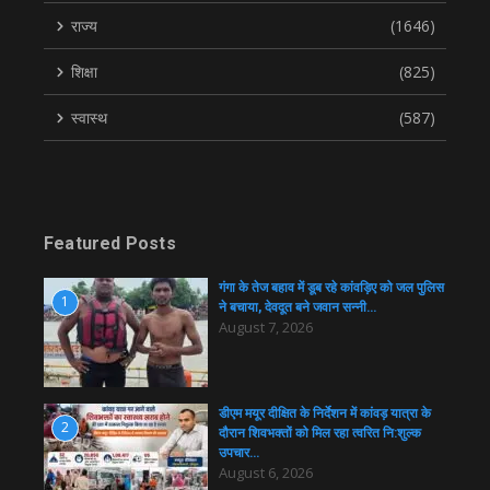
राज्य
(1646)
शिक्षा
(825)
स्वास्थ
(587)
Featured Posts
गंगा के तेज बहाव में डूब रहे कांवड़िए को जल पुलिस
1
ने बचाया, देवदूत बने जवान सन्नी…
August 7, 2026
डीएम मयूर दीक्षित के निर्देशन में कांवड़ यात्रा के
2
दौरान शिवभक्तों को मिल रहा त्वरित नि:शुल्क
उपचार…
August 6, 2026